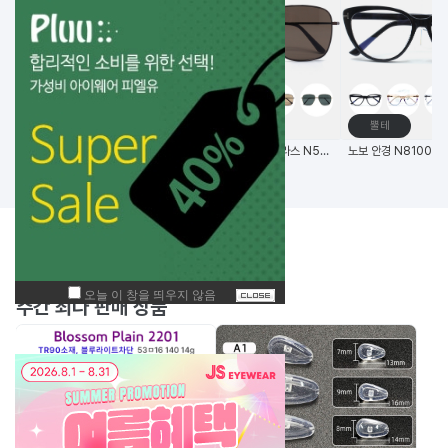
고글
메탈테
뿔테
비츠로만 14G초경량 편광 변색 스포츠고글
(한국생산) 노보 선글라스 N5006 58사이즈 메탈 사각 선글라스
BEST
주간
상품
주간 최다 판매 상품