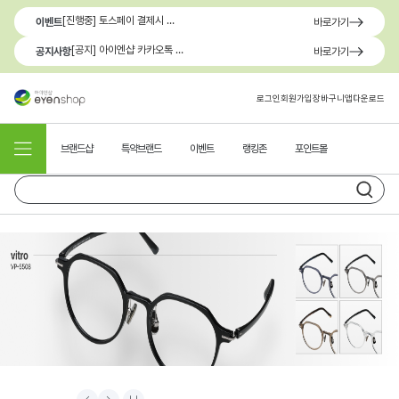
[진행중] 토스페이 결제시 최대 1.3만원 혜택
이벤트
바로가기
[공지] 아이엔샵 카카오톡 1:1 문의 채널 이용 안내
공지사항
바로가기
로그인
회원가입
장바구니
앱다운로드
브랜드샵
특약브랜드
이벤트
랭킹존
포인트몰
Prev
Next
Stop