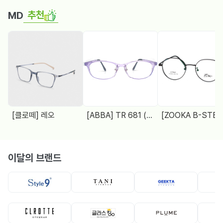
추천
MD
[클로떼] 레오
[ABBA] TR 681 (48□18 138)
[ZOOKA B-STEEL] Z-2024(9064) 4 COL.
이달의 브랜드
뿔테
뿔테
메탈테