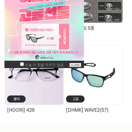
기능성안경
부품/코패드
Blossom Plain 2201 TR90청광차단 돋보기(+0.25단위) 14g
에어코받침 5종
주간 최고 매출 상품
뿔테
고글
[HOORI] 426
[DHMK] WAVE2(57)