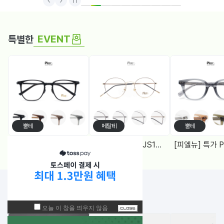
1
2
3
4
5
6
7
8
9
10
EVENT
특별한
뿔테
메탈테
뿔테
[피엘뉴] 특가 PF1005 (50) 다각, 블루라이트차단 렌즈, 4Color
[피엘유] 특가 PJS1988 (50) 메탈원형, 블루라이트 차단렌즈 2Color
NEW!
입고된 상품