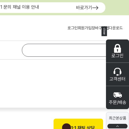
:1 문의 채널 이용 안내
바로가기
로그인
회원가입
장바구니
앱다운로드
close
로그인
고객센터
주문/배송
최근본상품
1:1 채팅 상담