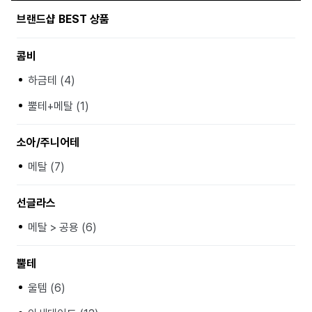
브랜드샵 BEST 상품
콤비
하금테 (4)
뿔테+메탈 (1)
소아/주니어테
메탈 (7)
선글라스
메탈 > 공용 (6)
뿔테
울템 (6)