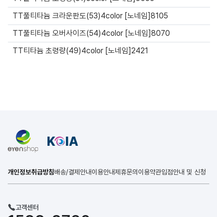
TT풀티타늄 크라운판도(53)4color [노네임]8105
TT풀티타늄 오버사이즈(54)4color [노네임]8070
TT티타늄 초령량(49)4color [노네임]2421
개인정보취급방침
배송/결제안내
이용안내
제휴문의
이용약관
입점안내 및 신청
고객센터