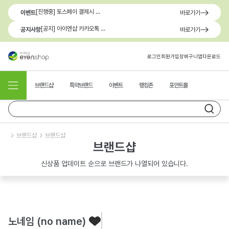
[진행중] 토스페이 결제시 최대 1.3만원 혜택
이벤트
바로가기
[공지] 아이엔샵 카카오톡 1:1 문의 채널 이용 안내
공지사항
바로가기
로그인
회원가입
장바구니
앱다운로드
브랜드샵
특약브랜드
이벤트
랭킹존
포인트몰
브랜드샵
브랜드샵
브랜드샵
신상품 업데이트 순으로 브랜드가 나열되어 있습니다.
노네임 (no name)