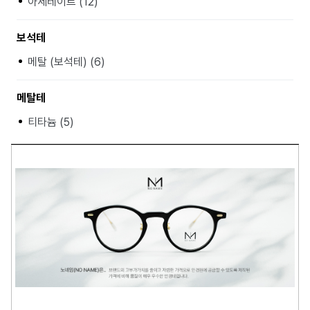
아세테이트 (12)
보석테
메탈 (보석테) (6)
메탈테
티타늄 (5)