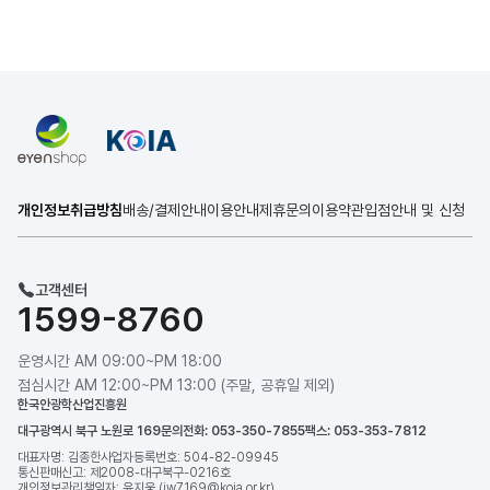
개인정보취급방침
배송/결제안내
이용안내
제휴문의
이용약관
입점안내 및 신청
고객센터
1599-8760
운영시간 AM 09:00~PM 18:00
점심시간 AM 12:00~PM 13:00 (주말, 공휴일 제외)
한국안광학산업진흥원
대구광역시 북구 노원로 169
문의전화: 053-350-7855
팩스: 053-353-7812
대표자명: 김종한
사업자등록번호: 504-82-09945
통신판매신고: 제2008-대구북구-0216호
개인정보관리책임자: 윤지웅 (jw7169@koia.or.kr)