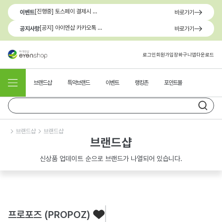
[진행중] 토스페이 결제시 최대 1.3만원 혜택
이벤트
바로가기
[공지] 아이엔샵 카카오톡 1:1 문의 채널 이용 안내
공지사항
바로가기
로그인
회원가입
장바구니
앱다운로드
브랜드샵
특약브랜드
이벤트
랭킹존
포인트몰
브랜드샵
브랜드샵
브랜드샵
신상품 업데이트 순으로 브랜드가 나열되어 있습니다.
프로포즈 (PROPOZ)