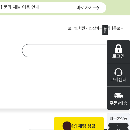
:1 문의 채널 이용 안내
바로가기
로그인
회원가입
장바구니
앱다운로드
close
로그인
고객센터
주문/배송
최근본상품
1:1 채팅 상담