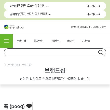
[진행중] 토스페이 결제시 최대 1.3만원 혜택
이벤트
바로가기
[공지] 아이엔샵 카카오톡 1:1 문의 채널 이용 안내
공지사항
바로가기
로그인
회원가입
장바구니
앱다운로드
브랜드샵
특약브랜드
이벤트
랭킹존
포인트몰
브랜드샵
브랜드샵
브랜드샵
신상품 업데이트 순으로 브랜드가 나열되어 있습니다.
푹 (pooq)