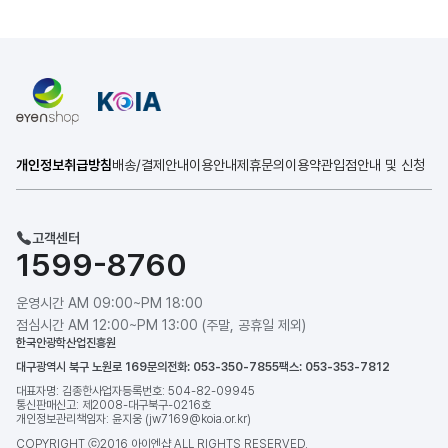
개인정보취급방침
배송/결제안내
이용안내
제휴문의
이용약관
입점안내 및 신청
고객센터
1599-8760
운영시간 AM 09:00~PM 18:00
점심시간 AM 12:00~PM 13:00 (주말, 공휴일 제외)
한국안광학산업진흥원
대구광역시 북구 노원로 169
문의전화: 053-350-7855
팩스: 053-353-7812
대표자명: 김종한
사업자등록번호: 504-82-09945
통신판매신고: 제2008-대구북구-0216호
개인정보관리책임자: 윤지웅 (jw7169@koia.or.kr)
COPYRIGHT ⓒ2016 아이엔샵 ALL RIGHTS RESERVED.