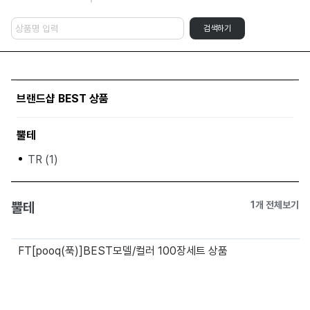
검색하기
브랜드샵 BEST 상품
뿔테
TR (1)
뿔테
1개 전체보기
FT[pooq(푹)]BEST모델/컬러 100장세트 상품