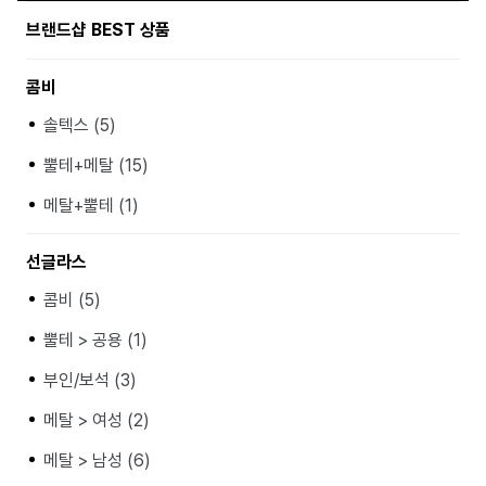
브랜드샵 BEST 상품
콤비
솔텍스 (5)
뿔테+메탈 (15)
메탈+뿔테 (1)
선글라스
콤비 (5)
뿔테 > 공용 (1)
부인/보석 (3)
메탈 > 여성 (2)
메탈 > 남성 (6)