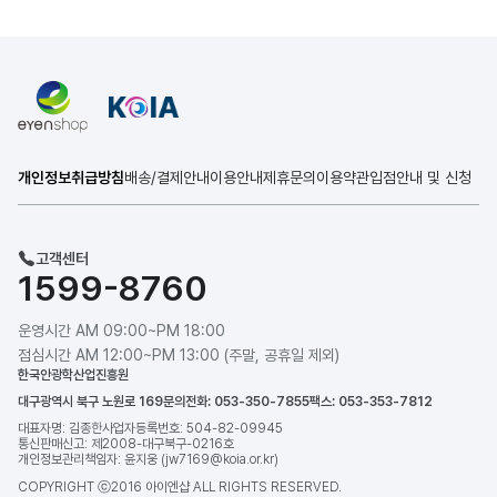
개인정보취급방침
배송/결제안내
이용안내
제휴문의
이용약관
입점안내 및 신청
고객센터
1599-8760
운영시간 AM 09:00~PM 18:00
점심시간 AM 12:00~PM 13:00 (주말, 공휴일 제외)
한국안광학산업진흥원
대구광역시 북구 노원로 169
문의전화: 053-350-7855
팩스: 053-353-7812
대표자명: 김종한
사업자등록번호: 504-82-09945
통신판매신고: 제2008-대구북구-0216호
개인정보관리책임자: 윤지웅 (jw7169@koia.or.kr)
COPYRIGHT ⓒ2016 아이엔샵 ALL RIGHTS RESERVED.