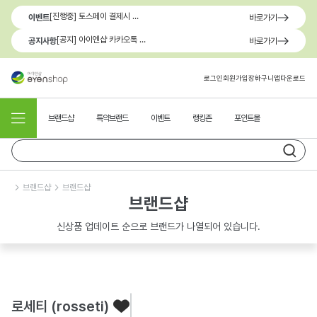
[진행중] 토스페이 결제시 최대 1.3만원 혜택
이벤트
바로가기
[공지] 아이엔샵 카카오톡 1:1 문의 채널 이용 안내
공지사항
바로가기
로그인
회원가입
장바구니
앱다운로드
브랜드샵
특약브랜드
이벤트
랭킹존
포인트몰
브랜드샵
브랜드샵
브랜드샵
신상품 업데이트 순으로 브랜드가 나열되어 있습니다.
로세티 (rosseti)