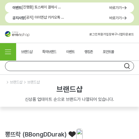
[진행중] 토스페이 결제시 최대 1.3만원 혜택
이벤트
바로가기
[공지] 아이엔샵 카카오톡 1:1 문의 채널 이용 안내
공지사항
바로가기
로그인
회원가입
장바구니
앱다운로드
브랜드샵
특약브랜드
이벤트
랭킹존
포인트몰
브랜드샵
브랜드샵
브랜드샵
신상품 업데이트 순으로 브랜드가 나열되어 있습니다.
뽕뜨락 (BBongDDurak)