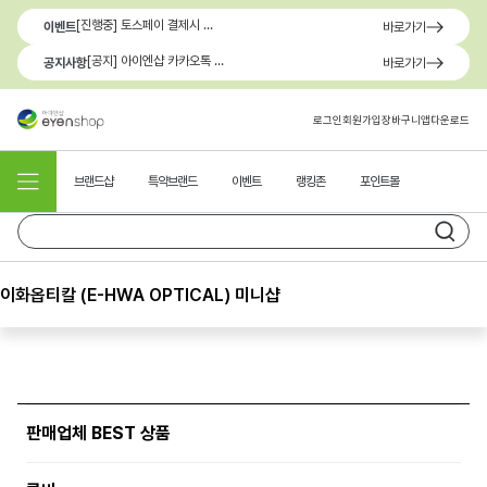
[진행중] 토스페이 결제시 최대 1.3만원 혜택
이벤트
바로가기
[공지] 아이엔샵 카카오톡 1:1 문의 채널 이용 안내
공지사항
바로가기
로그인
회원가입
장바구니
앱다운로드
브랜드샵
특약브랜드
이벤트
랭킹존
포인트몰
이화옵티칼 (E-HWA OPTICAL) 미니샵
판매업체 BEST 상품