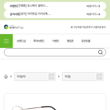
[진행중] 토스페이 결제시 최대 1.3만원 혜택
이벤트
바로가기
[공지] 아이엔샵 카카오톡 1:1 문의 채널 이용 안내
공지사항
바로가기
로그인
회원가입
장바구니
앱다운로드
브랜드샵
특약브랜드
이벤트
랭킹존
포인트몰
메탈테
메탈
>
>