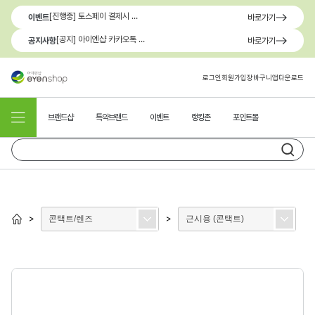
[진행중] 토스페이 결제시 최대 1.3만원 혜택
이벤트
바로가기
[공지] 아이엔샵 카카오톡 1:1 문의 채널 이용 안내
공지사항
바로가기
로그인
회원가입
장바구니
앱다운로드
브랜드샵
특약브랜드
이벤트
랭킹존
포인트몰
콘택트/렌즈
근시용 (콘택트)
>
>