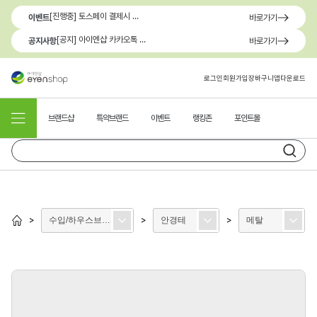
[진행중] 토스페이 결제시 최대 1.3만원 혜택
이벤트
바로가기
[공지] 아이엔샵 카카오톡 1:1 문의 채널 이용 안내
공지사항
바로가기
로그인
회원가입
장바구니
앱다운로드
브랜드샵
특약브랜드
이벤트
랭킹존
포인트몰
수입/하우스브랜드
안경테
메탈
>
>
>