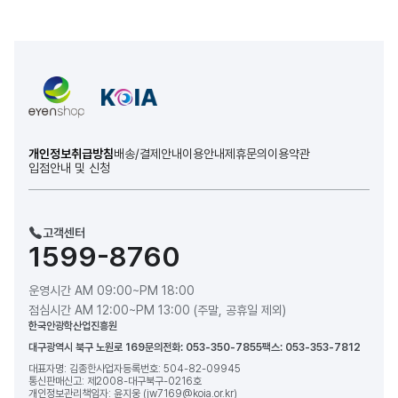
개인정보취급방침
배송/결제안내
이용안내
제휴문의
이용약관
입점안내 및 신청
고객센터
1599-8760
운영시간 AM 09:00~PM 18:00
점심시간 AM 12:00~PM 13:00 (주말, 공휴일 제외)
한국안광학산업진흥원
대구광역시 북구 노원로 169
문의전화: 053-350-7855
팩스: 053-353-7812
대표자명: 김종한
사업자등록번호: 504-82-09945
통신판매신고: 제2008-대구북구-0216호
개인정보관리책임자: 윤지웅 (jw7169@koia.or.kr)