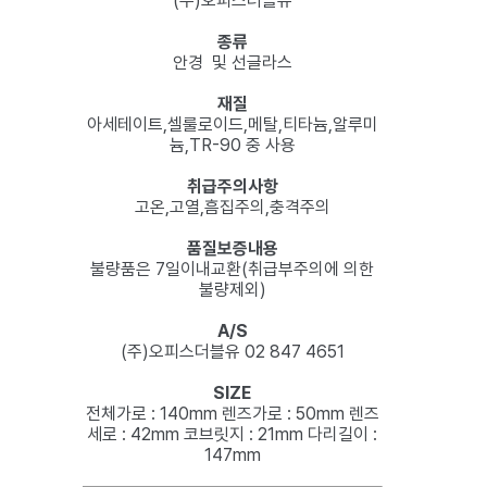
(주)오피스더블유
종류
안경 및 선글라스
재질
아세테이트,셀룰로이드,메탈,티타늄,알루미
늄,TR-90 중 사용
취급주의사항
고온,고열,흠집주의,충격주의
품질보증내용
불량품은 7일이내교환(취급부주의에 의한
불량제외)
A/S
(주)오피스더블유 02 847 4651
SIZE
전체가로 : 140mm 렌즈가로 : 50mm 렌즈
세로 : 42mm 코브릿지 : 21mm 다리길이 :
147mm