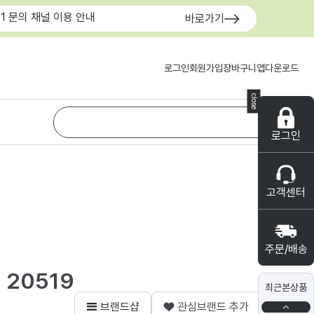
:1 문의 채널 이용 안내
바로가기
로그인
회원가입
장바구니
앱다운로드
close
로그인
고객센터
주문/배송
 20519
최근본상품
브랜드샵
관심브랜드 추가