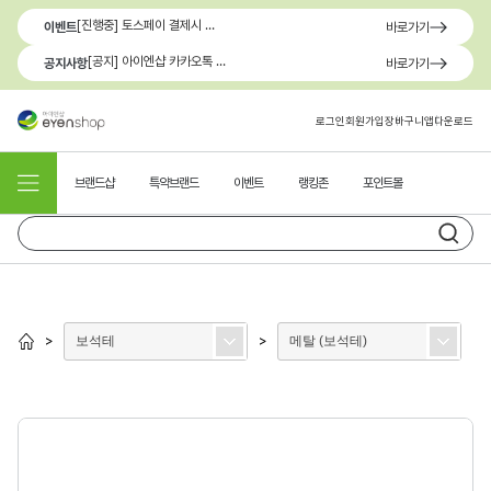
[진행중] 토스페이 결제시 최대 1.3만원 혜택
이벤트
바로가기
[공지] 아이엔샵 카카오톡 1:1 문의 채널 이용 안내
공지사항
바로가기
로그인
회원가입
장바구니
앱다운로드
브랜드샵
특약브랜드
이벤트
랭킹존
포인트몰
보석테
메탈 (보석테)
>
>