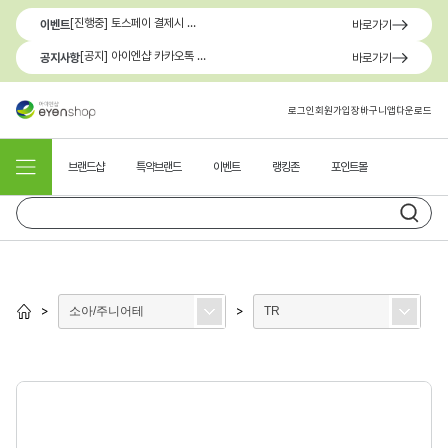
[진행중] 토스페이 결제시 최대 1.3만원 혜택
이벤트
바로가기
[공지] 아이엔샵 카카오톡 1:1 문의 채널 이용 안내
공지사항
바로가기
로그인
회원가입
장바구니
앱다운로드
브랜드샵
특약브랜드
이벤트
랭킹존
포인트몰
소아/주니어테
TR
>
>