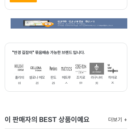
"안경 길잡이" 묶음배송 가능한 브랜드 입니다.
홀리데
셀로나 메모
판도
메트루
조지로
라구나비
히어로
이
리
라
스
만
치
즈
이 판매자의 BEST 상품이예요
더보기 +