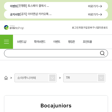
[진행중] 토스페이 결제시 최대 1.3만원 혜택
이벤트
바로가기
[공지] 아이엔샵 카카오톡 1:1 문의 채널 이용 안내
공지사항
바로가기
로그인
회원가입
장바구니
앱다운로드
브랜드샵
특약브랜드
이벤트
랭킹존
포인트몰
소아/주니어테
TR
>
>