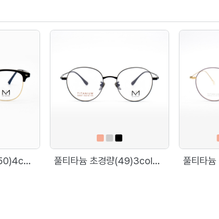
스테인리스 하금테(50)4color [노네임]1002
풀티타늄 초경량(49)3color [노네임]8267