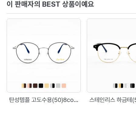
이 판매자의 BEST 상품이예요
탄성템플 고도수용(50)8color [줄리안]402