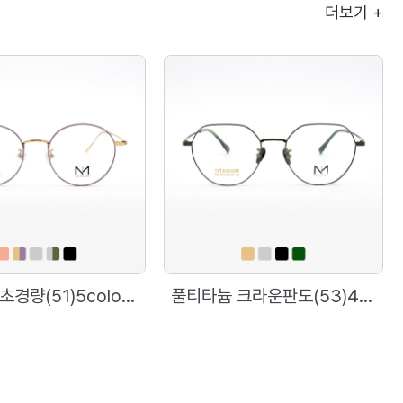
더보기 +
풀티타늄 초경량(51)5color [노네임]9030
풀티타늄 크라운판도(53)4color [노네임]8105