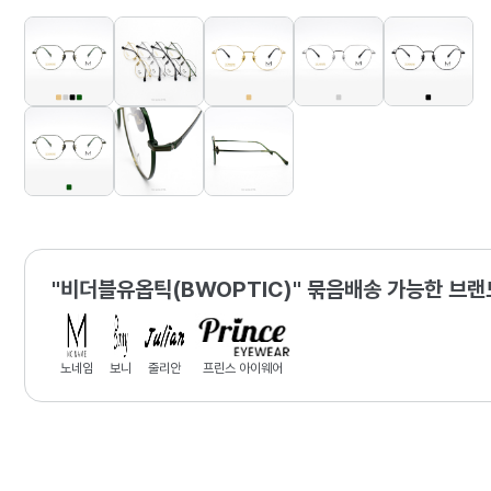
"비더블유옵틱(BWOPTIC)" 묶음배송 가능한 브랜
노네임
보니
줄리안
프린스 아이웨어