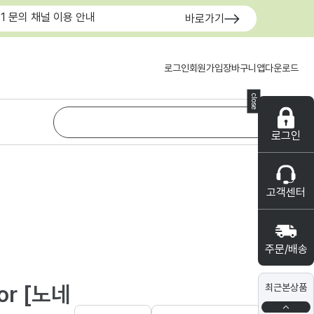
:1 문의 채널 이용 안내
바로가기
로그인
회원가입
장바구니
앱다운로드
close
로그인
고객센터
주문/배송
r [노네
최근본상품