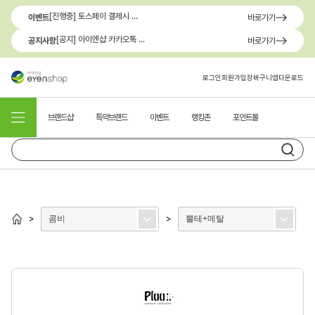
[진행중] 토스페이 결제시 최대 1.3만원 혜택
이벤트
바로가기
[공지] 아이엔샵 카카오톡 1:1 문의 채널 이용 안내
공지사항
바로가기
로그인
회원가입
장바구니
앱다운로드
브랜드샵
특약브랜드
이벤트
랭킹존
포인트몰
콤비
뿔테+메탈
>
>