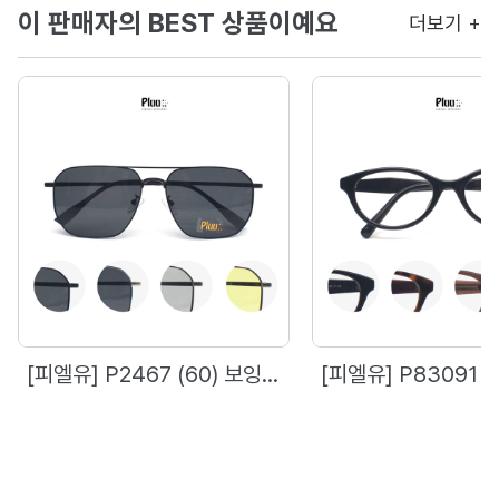
이 판매자의 BEST 상품이예요
더보기 +
[피엘유] P2467 (60) 보잉 선글라스, 편광 변색렌즈, 4Color
[피엘유] P83091 (54) 케츠아이 안경, 4Color