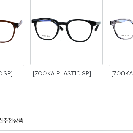
[ZOOKA PLASTIC SP] Z-233(0823) 4 COL.
[ZOOKA PLASTIC SP] Z-232(0822) 4 COL.
련추천상품