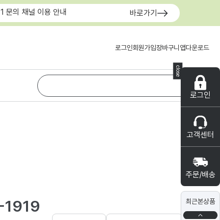
:1 문의 채널 이용 안내
바로가기
로그인
회원가입
장바구니
앱다운로드
close
로그인
고객센터
주문/배송
-1919
최근본상품