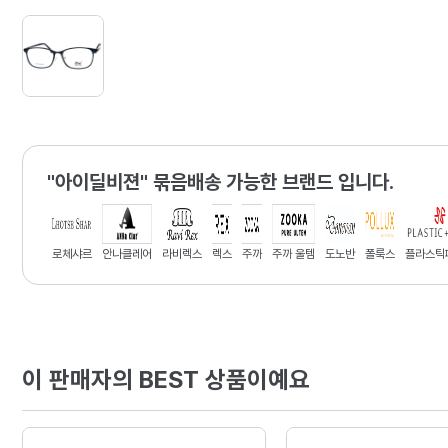
"아이딜비젼" 묶음배송 가능한 브랜드 입니다.
로체샤르
안나클레어
라비렉스
렉스
주까
주까 울템
도노반
폴룩스
플라스틱
이 판매자의 BEST 상품이예요