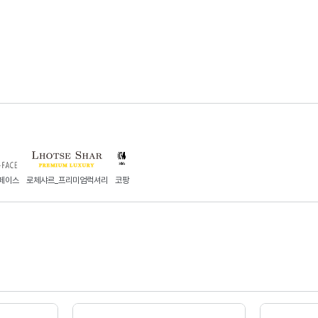
페이스
로체샤르_프리미엄럭셔리
코팡