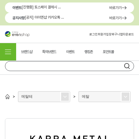
[진행중] 토스페이 결제시 최대 1.3만원 혜택
이벤트
바로가기
[공지] 아이엔샵 카카오톡 1:1 문의 채널 이용 안내
공지사항
바로가기
로그인
회원가입
장바구니
앱다운로드
브랜드샵
특약브랜드
이벤트
랭킹존
포인트몰
메탈테
메탈
>
>