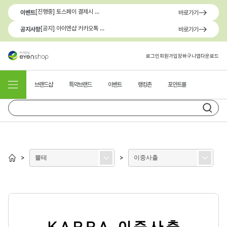
[진행중] 토스페이 결제시 최대 1.3만원 혜택
이벤트
바로가기
[공지] 아이엔샵 카카오톡 1:1 문의 채널 이용 안내
공지사항
바로가기
로그인
회원가입
장바구니
앱다운로드
브랜드샵
특약브랜드
이벤트
랭킹존
포인트몰
뿔테
이중사출
>
>