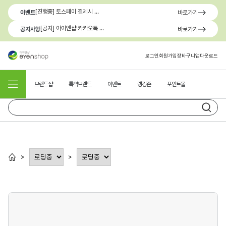
[진행중] 토스페이 결제시 최대 1.3만원 혜택
이벤트
바로가기
[공지] 아이엔샵 카카오톡 1:1 문의 채널 이용 안내
공지사항
바로가기
로그인
회원가입
장바구니
앱다운로드
브랜드샵
특약브랜드
이벤트
랭킹존
포인트몰
>
>