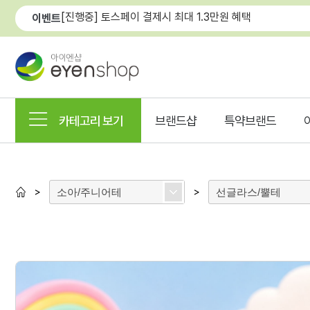
[진행중] 토스페이 결제시 최대 1.3만원 혜택
이벤트
카테고리 보기
브랜드샵
특약브랜드
소아/주니어테
선글라스/뿔테
>
>