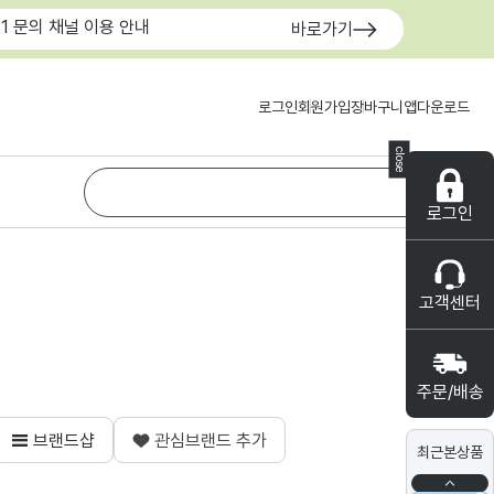
:1 문의 채널 이용 안내
바로가기
로그인
회원가입
장바구니
앱다운로드
close
로그인
고객센터
주문/배송
브랜드샵
관심브랜드 추가
최근본상품