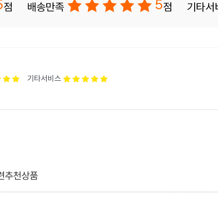
5
5
점
배송만족
점
기타서
기타서비스
련추천상품