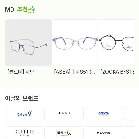
추천
MD
[클로떼] 레오
[ABBA] TR 681 (48□18 138)
[ZOOKA B-STEEL] Z-2024(9064) 4 COL.
이달의 브랜드
뿔테
뿔테
메탈테