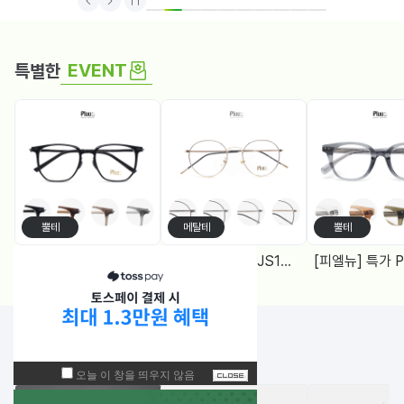
1
2
3
4
5
6
7
8
9
10
EVENT
특별한
뿔테
메탈테
뿔테
[피엘뉴] 특가 PF1005 (50) 다각, 블루라이트차단 렌즈, 4Color
[피엘유] 특가 PJS1988 (50) 메탈원형, 블루라이트 차단렌즈 2Color
NEW!
입고된 상품