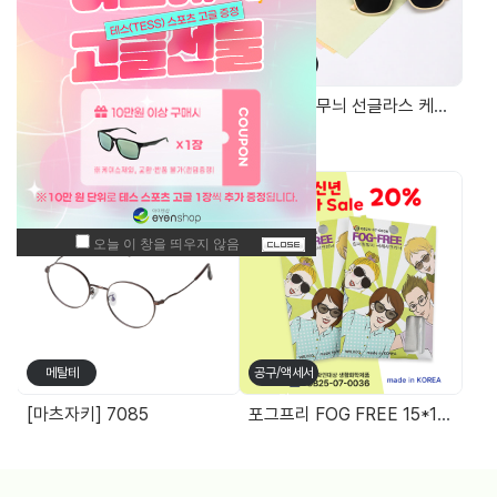
가방/케이스
가방/케이스
안경무늬 면케이스
EVA 격자무늬 선글라스 케이스
주간 최고 매출 상품
메탈테
공구/액세서
리
[마츠자키] 7085
포그프리 FOG FREE 15*18 김서림방지안경수건 특가