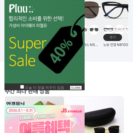
고글
메탈테
뿔테
비츠로만 14G초경량 편광 변색 스포츠고글
(한국생산) 노보 선글라스 N5006 58사이즈 메탈 사각 선글라스
BEST
주간
상품
주간 최다 판매 상품