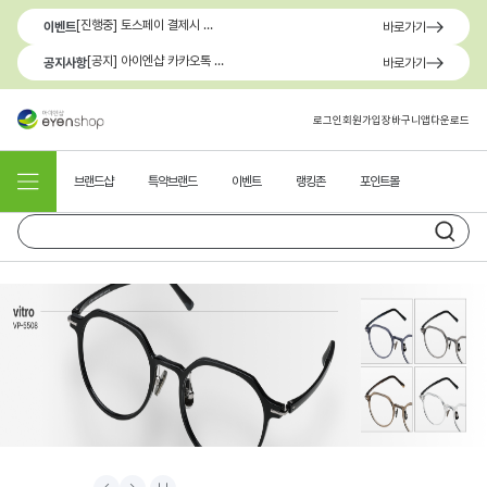
[진행중] 토스페이 결제시 최대 1.3만원 혜택
이벤트
바로가기
[공지] 아이엔샵 카카오톡 1:1 문의 채널 이용 안내
공지사항
바로가기
로그인
회원가입
장바구니
앱다운로드
브랜드샵
특약브랜드
이벤트
랭킹존
포인트몰
Prev
Next
Stop