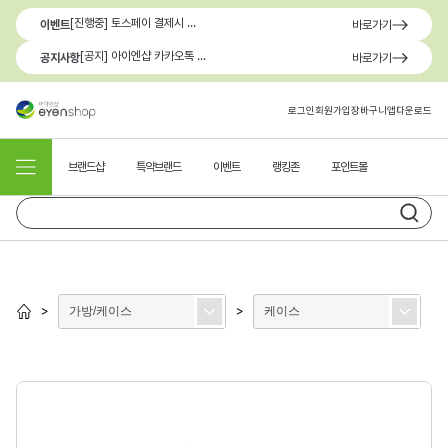
[진행중] 토스페이 결제시 최대 1.3만원 혜택
이벤트
바로가기
[공지] 아이엔샵 카카오톡 1:1 문의 채널 이용 안내
공지사항
바로가기
로그인
회원가입
장바구니
앱다운로드
브랜드샵
특약브랜드
이벤트
랭킹존
포인트몰
가방/케이스
케이스
>
>