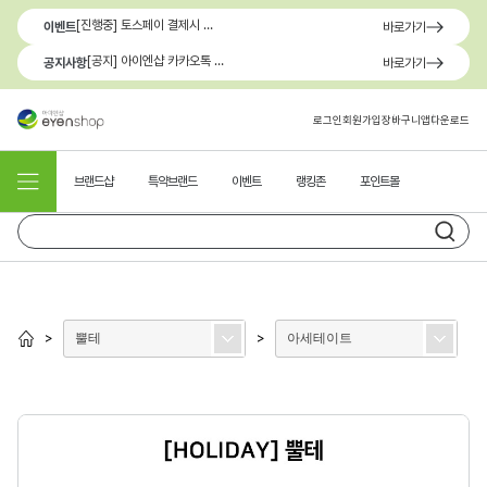
[진행중] 토스페이 결제시 최대 1.3만원 혜택
이벤트
바로가기
[공지] 아이엔샵 카카오톡 1:1 문의 채널 이용 안내
공지사항
바로가기
로그인
회원가입
장바구니
앱다운로드
브랜드샵
특약브랜드
이벤트
랭킹존
포인트몰
뿔테
아세테이트
>
>