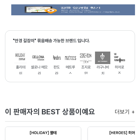
"안경 길잡이" 묶음배송 가능한 브랜드 입니다.
홀리데
셀로나 메모
판도
메트루
조지로
라구나비
히어로
이
리
라
스
만
치
즈
이 판매자의 BEST 상품이예요
더보기 +