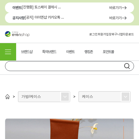
[진행중] 토스페이 결제시 최대 1.3만원 혜택
이벤트
바로가기
[공지] 아이엔샵 카카오톡 1:1 문의 채널 이용 안내
공지사항
바로가기
로그인
회원가입
장바구니
앱다운로드
브랜드샵
특약브랜드
이벤트
랭킹존
포인트몰
가방/케이스
케이스
>
>