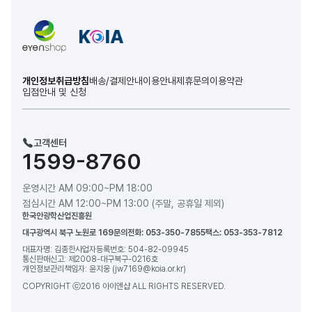
개인정보취급방침
배송/결제안내
이용안내
제휴문의
이용약관
입점안내 및 신청
고객센터
1599-8760
운영시간 AM 09:00~PM 18:00
점심시간 AM 12:00~PM 13:00 (주말, 공휴일 제외)
한국안광학산업진흥원
대구광역시 북구 노원로 169
문의전화: 053-350-7855
팩스: 053-353-7812
대표자명: 김종한
사업자등록번호: 504-82-09945
통신판매신고: 제2008-대구북구-0216호
개인정보관리책임자: 윤지웅 (jw7169@koia.or.kr)
COPYRIGHT ⓒ2016 아이엔샵 ALL RIGHTS RESERVED.