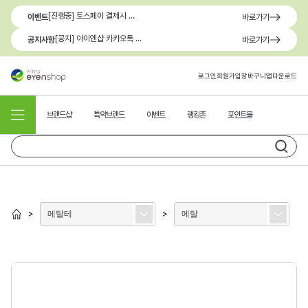
[진행중] 토스페이 결제시 최대 1.3만원 혜택
이벤트
바로가기
[공지] 아이엔샵 카카오톡 1:1 문의 채널 이용 안내
공지사항
바로가기
로그인
회원가입
장바구니
앱다운로드
브랜드샵
특약브랜드
이벤트
랭킹존
포인트몰
메탈테
메탈
>
>