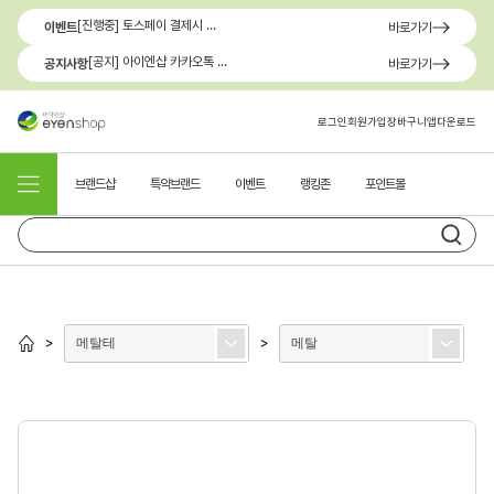
[진행중] 토스페이 결제시 최대 1.3만원 혜택
이벤트
바로가기
[공지] 아이엔샵 카카오톡 1:1 문의 채널 이용 안내
공지사항
바로가기
로그인
회원가입
장바구니
앱다운로드
브랜드샵
특약브랜드
이벤트
랭킹존
포인트몰
메탈테
메탈
>
>