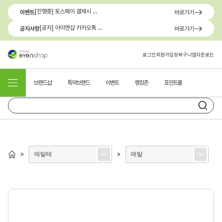
[진행중] 토스페이 결제시 최대 1.3만원 혜택
이벤트
바로가기
[공지] 아이엔샵 카카오톡 1:1 문의 채널 이용 안내
공지사항
바로가기
로그인
회원가입
장바구니
앱다운로드
브랜드샵
특약브랜드
이벤트
랭킹존
포인트몰
메탈테
메탈
>
>