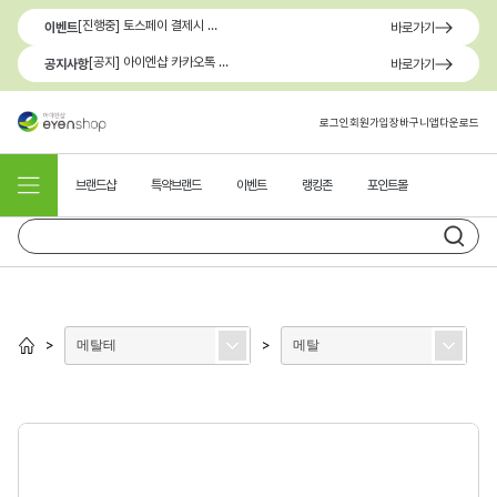
[진행중] 토스페이 결제시 최대 1.3만원 혜택
이벤트
바로가기
[공지] 아이엔샵 카카오톡 1:1 문의 채널 이용 안내
공지사항
바로가기
로그인
회원가입
장바구니
앱다운로드
브랜드샵
특약브랜드
이벤트
랭킹존
포인트몰
메탈테
메탈
>
>