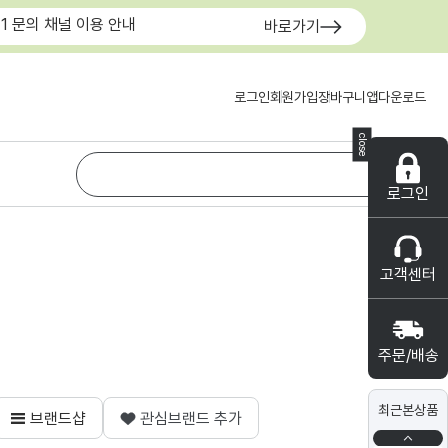
:1 문의 채널 이용 안내
바로가기
로그인
회원가입
장바구니
앱다운로드
close
로그인
고객센터
주문/배송
최근본상품
브랜드샵
관심브랜드 추가