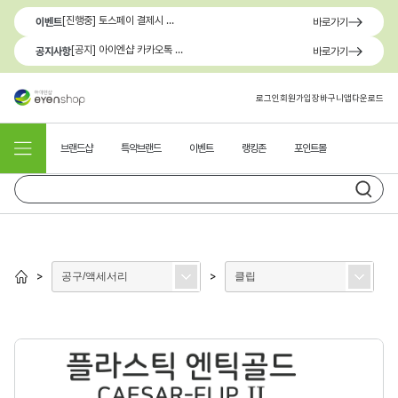
[진행중] 토스페이 결제시 최대 1.3만원 혜택
이벤트
바로가기
[공지] 아이엔샵 카카오톡 1:1 문의 채널 이용 안내
공지사항
바로가기
로그인
회원가입
장바구니
앱다운로드
브랜드샵
특약브랜드
이벤트
랭킹존
포인트몰
공구/액세서리
클립
>
>