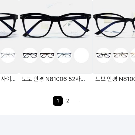
노보 안경 N81007 51사이즈 고품격 TR 안경
노보 안경 N81006 52사이즈 고품격 TR 안경
1
2
>