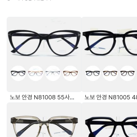
노보 안경 N81008 55사이즈 고품격 TR 안경