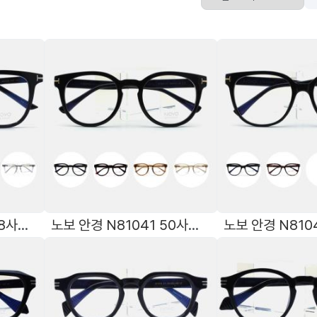
노보 안경 N81005 48사이즈 고품격 TR 안경
노보 안경 N81041 50사이즈 고품격 TR 안경