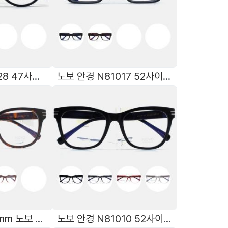
노보 안경 N81028 47사이즈 고품격 TR 안경
노보 안경 N81017 52사이즈 고품격 TR 안경
N81012 06 52mm 노보 안경 고품격 TR 안경
노보 안경 N81010 52사이즈 고품격 TR 안경