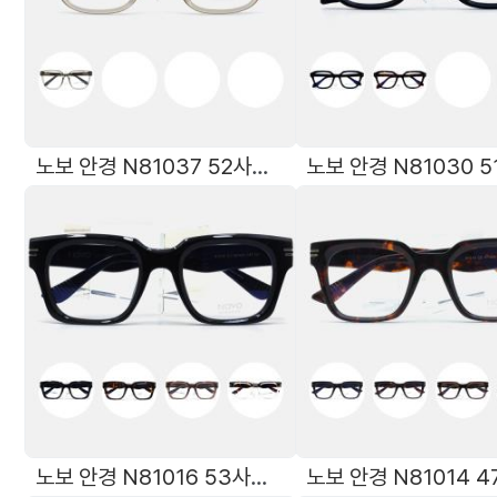
노보 안경 N81037 52사이즈 고품격 TR 안경
노보 안경 N81016 53사이즈 고품격 TR 안경