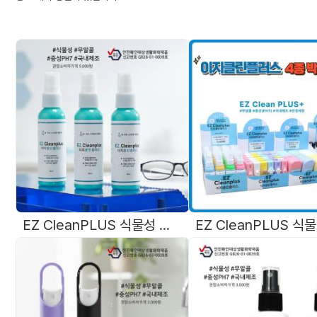
EZ CleanPLUS 식물성 친환경 중성 무알콜 안경세정액 50ml 4종칼라 국내제조