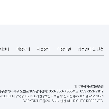
결제안내
이용안내
제휴문의
이용약관
입점안내 및 신청
한국안광학산업진흥원
대구광역시 북구 노원로 169
문의전화: 053-350-7855
팩스: 053-353-7812
제2008-대구북구-0216호
개인정보관리책임자: 윤지웅 (jw7169@koia.or.kr)
COPYRIGHT ⓒ2016 아이엔샵 ALL RIGHTS RESERVED.