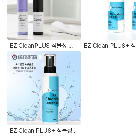
EZ CleanPLUS 식물성 친환경 중성 무알콜 안경세정제 20ml 국내제조 고리형
EZ Clean PLUS+ 식물성 친환경 無알콜 중성 안경세정액 100ml 국내제조