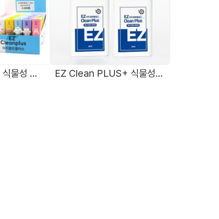
EZ CleanPLUS 식물성 친환경 무알콜 중성 안경클리너 10ml 국내제조
EZ Clean PLUS+ 식물성 친환경 無알콜 중성 안경세정액 20ml 카드형 미스트스프레이 국내제조