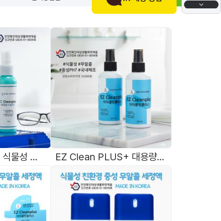
EZ CleanPLUS 식물성 친환경 중성 무알콜 안경세정액 50ml 4종칼라 국내제조
EZ Clean PLUS+ 대용량 200ml 식물성 친환경 無알콜 중성 안경세정액 국내제조