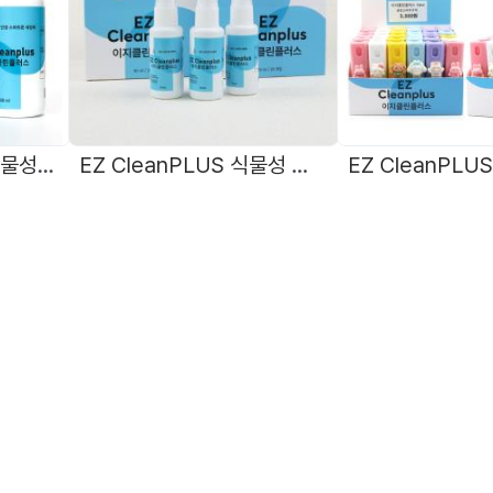
EZ Clean PLUS+ 식물성 친환경 無알콜 중성 안경세정액 60m 국내제조l
EZ CleanPLUS 식물성 친환경 무알콜 중성 안경세정액 30ml 1박스(20개) 국내제조