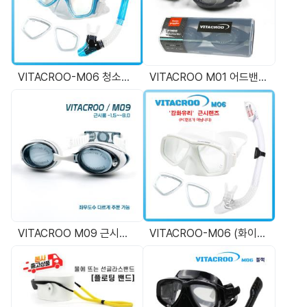
VITACROO-M06 청소년용 (코랄블루 클리어) 도수스노쿨링마스크 도수용다이빙마스크 좌우도수짝알 주문가능 익일도착
VITACROO M01 어드밴스 도수수경 -1.50~-8.00
VITACROO M09 근시용 도수수경 화이트
VITACROO-M06 (화이트) 도수스노쿨링마스크 도수용다이빙마스크 좌우도수짝알 주문가능 익일도착