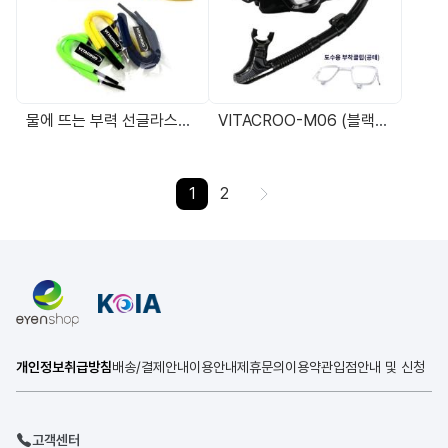
물에 뜨는 부력 선글라스줄 안경줄 안경밴드 선글라스밴드 VITACROO COLOR STRAP
VITACROO-M06 (블랙) 도수스노쿨링마스크 도수용다이빙마스크 (근시,난시,원시 Rx제작형 프레임포함)
1
2
>
개인정보취급방침
배송/결제안내
이용안내
제휴문의
이용약관
입점안내 및 신청
고객센터