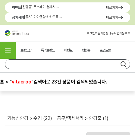
[진행중] 토스페이 결제시 최대 1.3만원 혜택
이벤트
바로가기
[공지] 아이엔샵 카카오톡 1:1 문의 채널 이용 안내
공지사항
바로가기
로그인
회원가입
장바구니
앱다운로드
브랜드샵
특약브랜드
이벤트
랭킹존
포인트몰
홈 > "
vitacroo
"
검색어로
23
건 상품이 검색되었습니다.
기능성안경 > 수경 (
22
)
공구/액세서리 > 안경줄 (
1
)