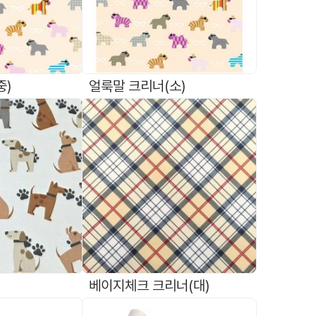
중)
얼룩말 크리너(소)
베이지체크 크리너(대)