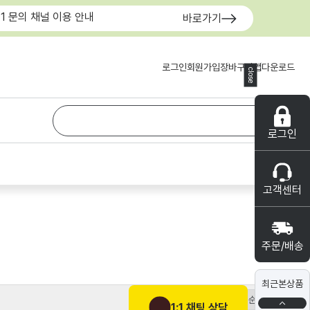
:1 문의 채널 이용 안내
바로가기
로그인
회원가입
장바구니
앱다운로드
close
로그인
고객센터
주문/배송
최근본상품
1:1 채팅 상담