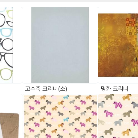
고수축 크리너(소)
명화 크리너