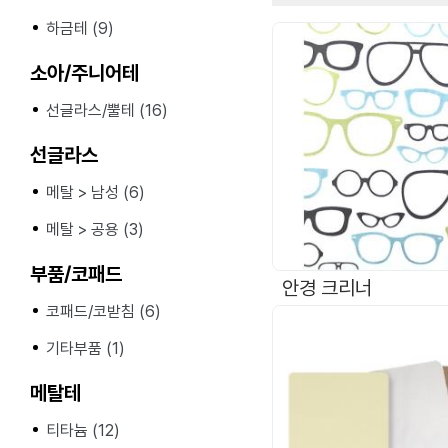
하금테 (9)
소아/주니어테
선글라스/뿔테 (16)
선글라스
메탈 > 남성 (6)
메탈 > 공용 (3)
부품/코패드
안경 크리너
코패드/코받침 (6)
기타부품 (1)
메탈테
티타늄 (12)