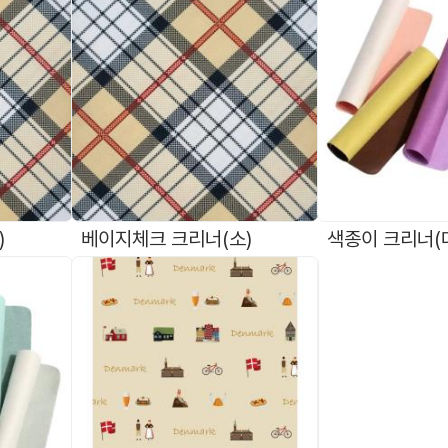
)
베이지체크 크리너(소)
색종이 크리너(