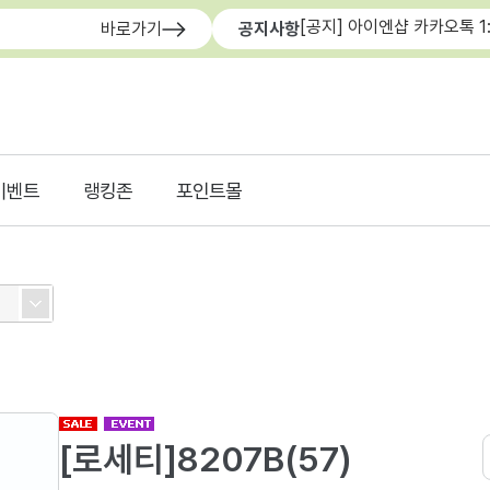
[공지] 아이엔샵 카카오톡 1
바로가기
공지사항
이벤트
랭킹존
포인트몰
[로세티]8207B(57)