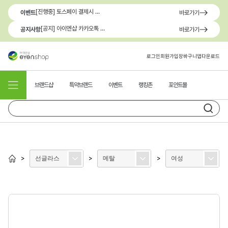
[진행중] 토스페이 결제시 최대 1.3만원 혜택
이벤트
바로가기
[공지] 아이엔샵 카카오톡 1:1 문의 채널 이용 안내
공지사항
바로가기
로그인
회원가입
장바구니
앱다운로드
브랜드샵
특약브랜드
이벤트
랭킹존
포인트몰
선글라스
메탈
여성
>
>
>