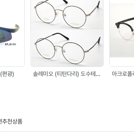
(편광)
솔레미오 (티탄다리) 도수테 1115 (52)
아크로폴리
련추천상품