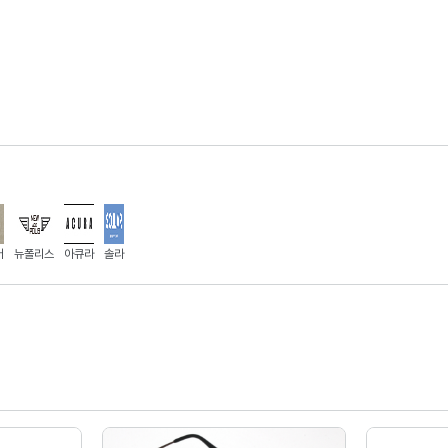
버
뉴폴리스
아큐라
솔라