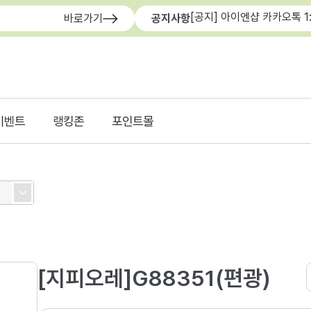
[공지] 아이엔샵 카카오톡 1
바로가기
공지사항
이벤트
랭킹존
포인트몰
[지피오레]G88351(편광)