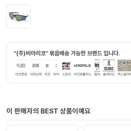
"(주)비아리코" 묶음배송 가능한 브랜드 입니다.
리코편광
지피오레
리코
비아
스토리
아크로폴리스
할리
솔레미오
엑스칼리
이 판매자의 BEST 상품이예요