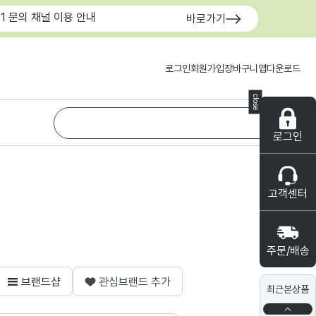
:1 문의 채널 이용 안내
바로가기
로그인
회원가입
장바구니
앱다운로드
close
로그인
고객센터
주문/배송
브랜드샵
관심브랜드 추가
최근본상품