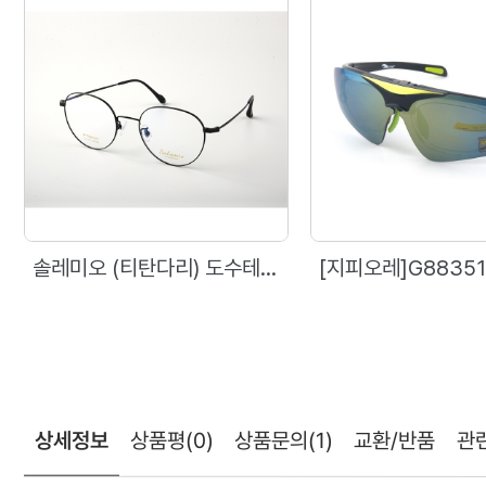
솔레미오 (티탄다리) 도수테 1135 (53)
[지피오레]G88351
상세정보
상품평
(0)
상품문의
(1)
교환/반품
관