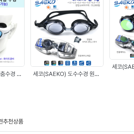
VITACROO 개인맞춤수경 Rx용 공테 수경
세코(SAEKO) 도수수경 원시용 S5APR (TAIWAN)
련추천상품