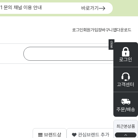
:1 문의 채널 이용 안내
바로가기
로그인
회원가입
장바구니
앱다운로드
close
로그인
고객센터
주문/배송
최근본상품
브랜드샵
관심브랜드 추가