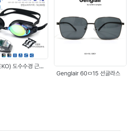
세코(SAEKO) 도수수경 근시용 S42UOP (TAIWAN)
Genglair 60ㅁ15 선글라스