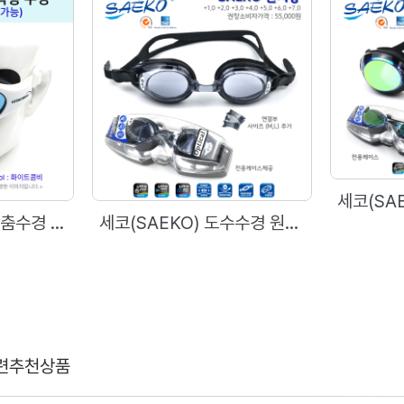
VITACROO 개인맞춤수경 Rx용 공테 수경
세코(SAEKO) 도수수경 원시용 S5APR (TAIWAN)
련추천상품