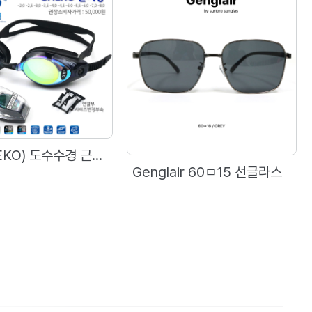
세코(SAEKO) 도수수경 근시용 S42UOP (TAIWAN)
Genglair 60ㅁ15 선글라스