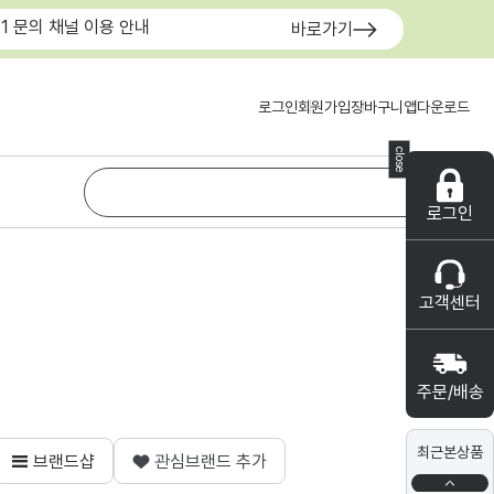
:1 문의 채널 이용 안내
바로가기
로그인
회원가입
장바구니
앱다운로드
close
로그인
고객센터
주문/배송
최근본상품
브랜드샵
관심브랜드 추가