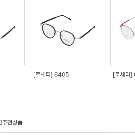
[로세티] 8405
[로세티] 
련추천상품