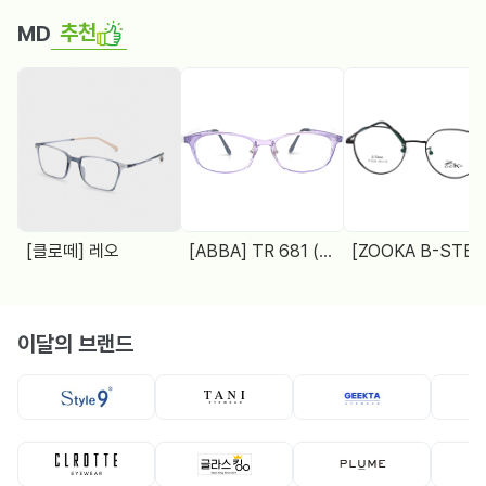
추천
MD
[클로떼] 레오
[ABBA] TR 681 (48□18 138)
[ZOOKA B-STEEL] Z-2024(9064) 4 COL.
이달의 브랜드
뿔테
뿔테
메탈테