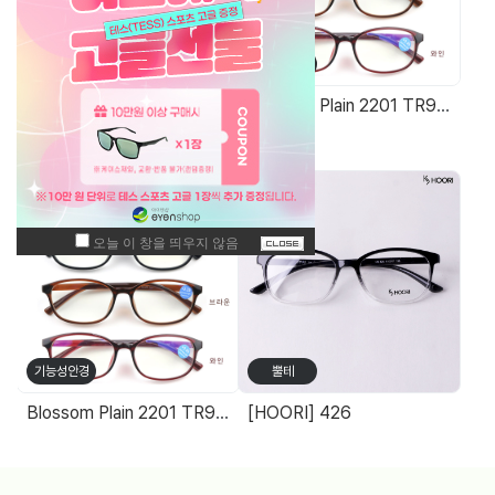
가방/케이스
기능성안경
원목무늬 고급 안경케이스
Blossom Plain 2201 TR90청광차단 돋보기(+0.25단위) 14g
주간 최고 매출 상품
기능성안경
뿔테
Blossom Plain 2201 TR90청광차단 돋보기(+0.25단위) 14g
[HOORI] 426