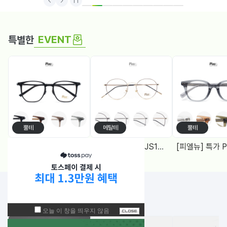
1
2
3
4
5
6
7
8
9
10
EVENT
특별한
뿔테
메탈테
뿔테
[피엘뉴] 특가 PF1005 (50) 다각, 블루라이트차단 렌즈, 4Color
[피엘유] 특가 PJS1988 (50) 메탈원형, 블루라이트 차단렌즈 2Color
NEW!
입고된 상품