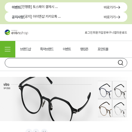
[진행중] 토스페이 결제시 최대 1.3만원 혜택
이벤트
바로가기
[공지] 아이엔샵 카카오톡 1:1 문의 채널 이용 안내
공지사항
바로가기
로그인
회원가입
장바구니
앱다운로드
브랜드샵
특약브랜드
이벤트
랭킹존
포인트몰
Prev
Next
Stop