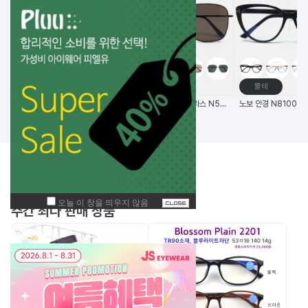
고글
메탈테
뿔테
비츠로만 14G초경량 편광 변색 스포츠고글
(한국생산) 노보 선글라스 N5006 58사이즈 메탈 사각 선글라스
BEST
주간
상품
주간 최다 판매 상품