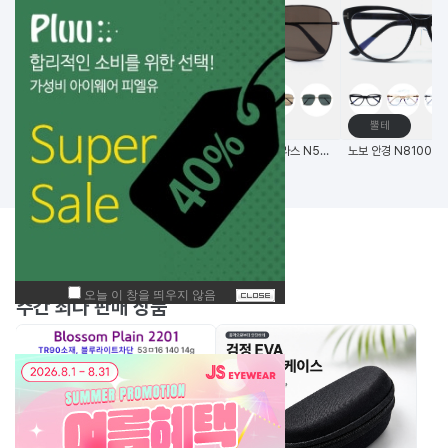
고글
메탈테
뿔테
비츠로만 14G초경량 편광 변색 스포츠고글
(한국생산) 노보 선글라스 N5006 58사이즈 메탈 사각 선글라스
BEST
주간
상품
주간 최다 판매 상품