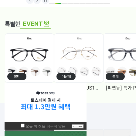
1
2
3
4
5
6
7
8
9
10
EVENT
특별한
뿔테
메탈테
뿔테
[피엘뉴] 특가 PF1005 (50) 다각, 블루라이트차단 렌즈, 4Color
[피엘유] 특가 PJS1988 (50) 메탈원형, 블루라이트 차단렌즈 2Color
NEW!
입고된 상품