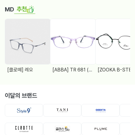
추천
MD
[클로떼] 레오
[ABBA] TR 681 (48□18 138)
[ZOOKA B-STEEL] Z-2024(9064) 4 COL.
이달의 브랜드
뿔테
뿔테
메탈테