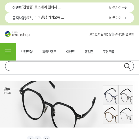
[진행중] 토스페이 결제시 최대 1.3만원 혜택
이벤트
바로가기
[공지] 아이엔샵 카카오톡 1:1 문의 채널 이용 안내
공지사항
바로가기
로그인
회원가입
장바구니
앱다운로드
브랜드샵
특약브랜드
이벤트
랭킹존
포인트몰
Prev
Next
Stop