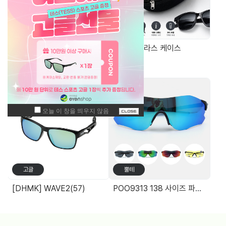
기능성안경
가방/케이스
Blossom Plain 2201 TR90청광차단 돋보기(+0.25단위) 14g
EVA 선글라스 케이스
주간 최고 매출 상품
고글
뿔테
[DHMK] WAVE2(57)
POO9313 138 사이즈 파토스 선글라스