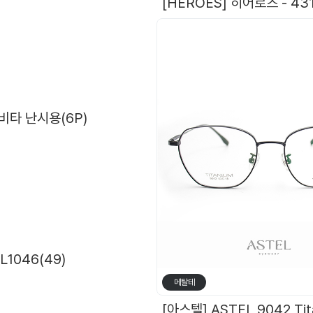
오
비타 난시용(6P)
L1046(49)
메탈테
[ZOOKA B-STEEL] Z-2024(9064) 4 COL. 재입고