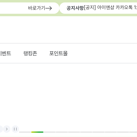
[공지] 아이엔샵 카카오톡 1
바로가기
공지사항
이벤트
랭킹존
포인트몰
rev
Next
Stop
1
2
3
4
5
6
7
8
9
1