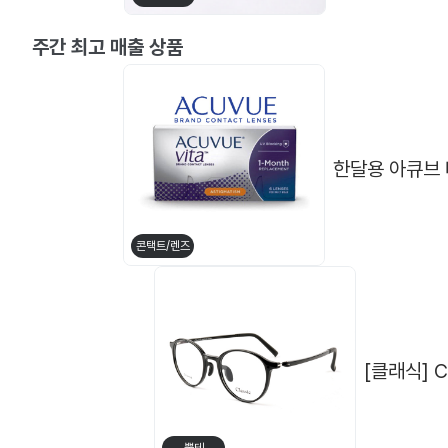
[플럼] P-2996
[클로떼] 레
주간 최고 매출 상품
한달용 아큐브 
콘택트/렌즈
[클래식] C
뿔테
메탈테
[ABBA] TR 681 (48□18 138)