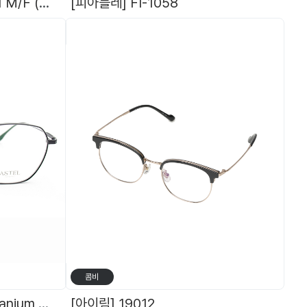
[HEROES] 히어로즈 - 431 M/F (편광) + 덧경렌즈(블랙,브라운,옐로우-야간용)
[피아블레] FI-1058
[
콤비
[아스텔] ASTEL 9042 Titanium 라운드스퀘어 아스텔 안경 티타늄 안경테
[아이림] 19012