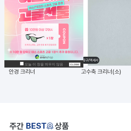
공구/액세서
공구/액세서
리
리
안경 크리너
고수축 크리너(소)
BEST
주간
상품