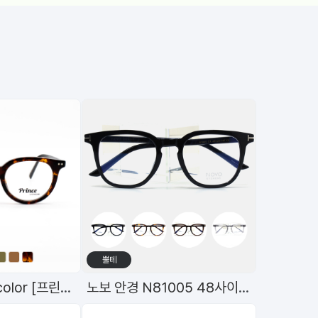
뿔테
원형뿔테(48)6color [프린스]98597
노보 안경 N81005 48사이즈 고품격 TR 안경
[