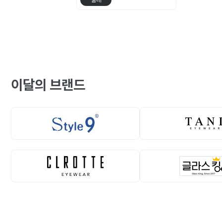
뿔테
이달의 브랜드