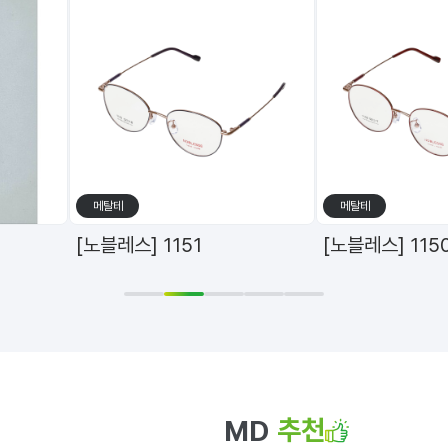
메탈테
메탈테
[노블레스] 1151
[노블레스] 115
1
2
3
4
5
추천
MD