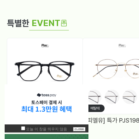
EVENT
특별한
뿔테
메탈테
[피엘뉴] 특가 PF1005 (50) 다각, 블루라이트차단 렌즈, 4Color