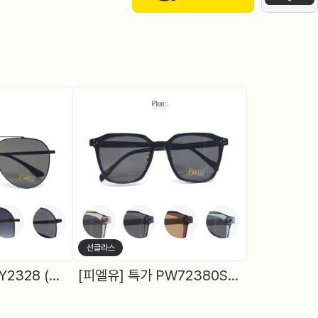
선글라스
[피엘유] 특가 PLY2328 (57) 보잉, 4Color
[피엘유] 특가 PW72380S (54) 뿔테 다각, 편광, 5Color