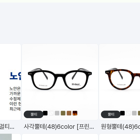
뿔테
뿔테
원데이 데일리 토탈원 멀티포컬
사각뿔테(48)6color [프린스]98598