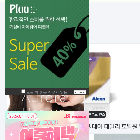
NEW!
입고된 상품
콘택트/렌즈
콘택트/렌즈
NEW 신상 한달 바슈롬 레이셀 오로라 브라운(6P)