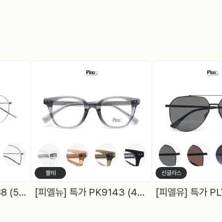
뿔테
선글라스
[피엘유] 특가 PJS1988 (50) 메탈원형, 블루라이트 차단렌즈 2Color
[피엘뉴] 특가 PK9143 (48) 여성원형, 블루라이트차단 렌즈, 5Color