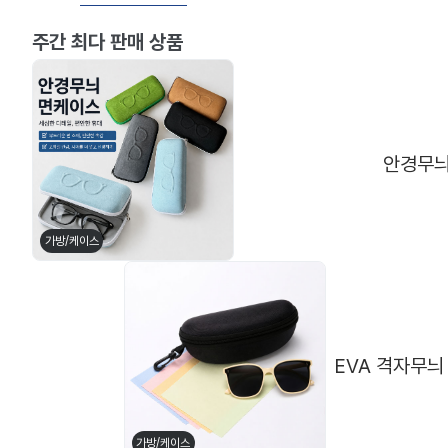
주간 최다 판매 상품
안경무늬
가방/케이스
EVA 격자무늬
메탈테
뿔테
가방/케이스