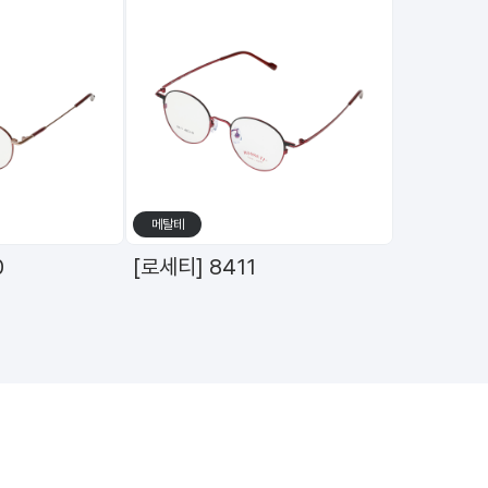
메탈테
수
0
[로세티] 8411