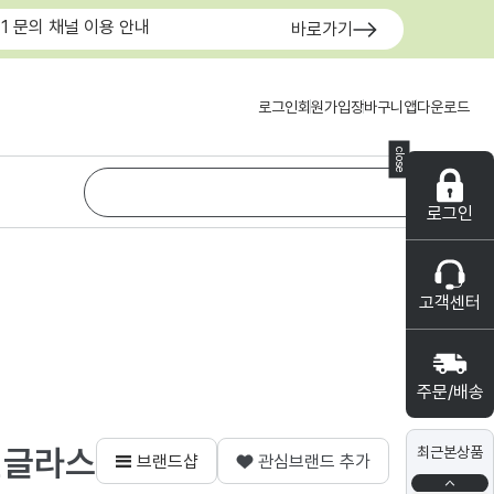
:1 문의 채널 이용 안내
바로가기
로그인
회원가입
장바구니
앱다운로드
close
로그인
고객센터
주문/배송
선글라스
최근본상품
브랜드샵
관심브랜드 추가