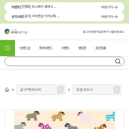
[진행중] 토스페이 결제시 최대 1.3만원 혜택
이벤트
바로가기
[공지] 아이엔샵 카카오톡 1:1 문의 채널 이용 안내
공지사항
바로가기
로그인
회원가입
장바구니
앱다운로드
브랜드샵
특약브랜드
이벤트
랭킹존
포인트몰
공구/액세서리
안경크리너
>
>