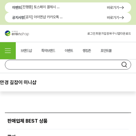
[진행중] 토스페이 결제시 최대 1.3만원 혜택
이벤트
바로가기
[공지] 아이엔샵 카카오톡 1:1 문의 채널 이용 안내
공지사항
바로가기
로그인
회원가입
장바구니
앱다운로드
브랜드샵
특약브랜드
이벤트
랭킹존
포인트몰
안경 길잡이 미니샵
판매업체 BEST 상품