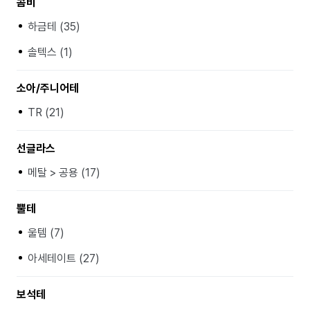
콤비
하금테 (35)
솔텍스 (1)
소아/주니어테
TR (21)
선글라스
메탈 > 공용 (17)
뿔테
울템 (7)
아세테이트 (27)
보석테